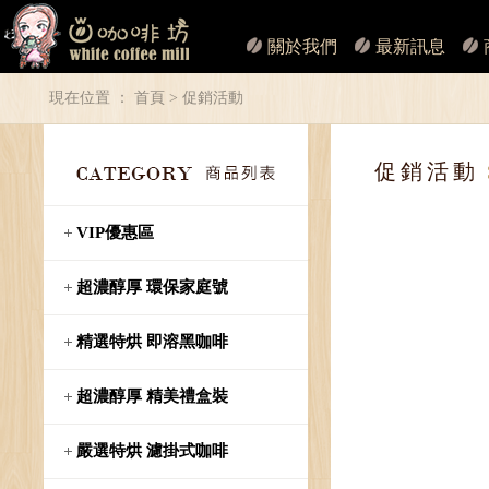
關於我們
最新訊息
現在位置 ：
首頁
> 促銷活動
促銷活動
VIP優惠區
超濃醇厚 環保家庭號
精選特烘 即溶黑咖啡
超濃醇厚 精美禮盒裝
嚴選特烘 濾掛式咖啡