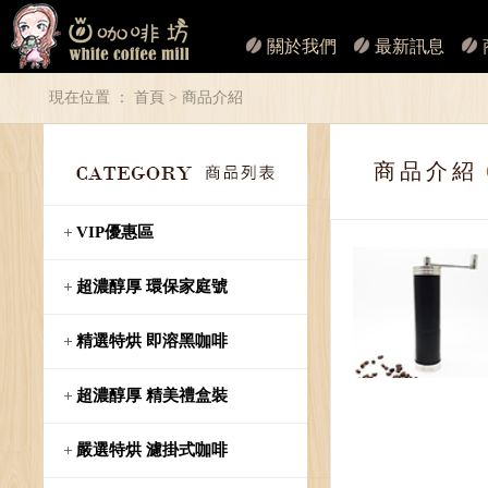
關於我們
最新訊息
現在位置 ：
首頁
> 商品介紹
商品介紹
VIP優惠區
超濃醇厚 環保家庭號
精選特烘 即溶黑咖啡
超濃醇厚 精美禮盒裝
嚴選特烘 濾掛式咖啡