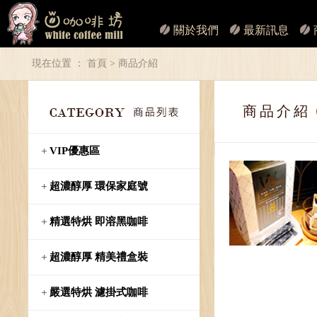
關於我們
最新訊息
現在位置 ：
首頁
> 商品介紹
商品介紹
VIP優惠區
超濃醇厚 環保家庭號
精選特烘 即溶黑咖啡
超濃醇厚 精美禮盒裝
嚴選特烘 濾掛式咖啡