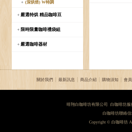
(深烘焙) W特調
嚴選特烘 精品咖啡豆
限時限量咖啡禮袋組
嚴選咖啡器材
關於我們
│
最新訊息
│
商品介紹
│
購物須知
│
會員
啡翔白咖啡坊有限公司 白咖啡坊服務專線：（
白咖啡坊聯絡信箱：
Copyright © 白咖啡坊 A