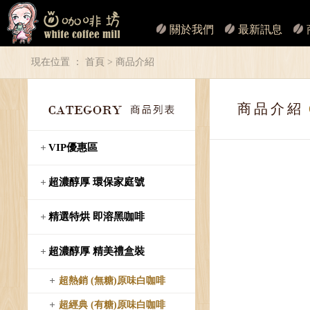
關於我們
最新訊息
現在位置 ：
首頁
> 商品介紹
商品介紹
VIP優惠區
超濃醇厚 環保家庭號
精選特烘 即溶黑咖啡
超濃醇厚 精美禮盒裝
超熱銷 (無糖)原味白咖啡
超經典 (有糖)原味白咖啡