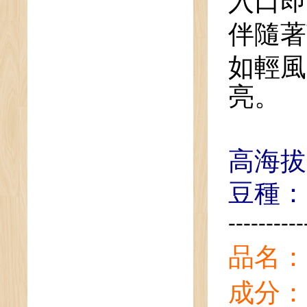
入口即
伴隨著
如輕風
亮。
高海拔
豆種：
----------
品名：
成分：