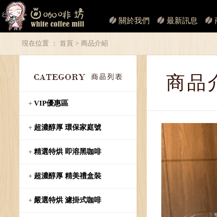
關於我們
最新訊息
現在位置 ：
首頁
> 商品介紹
商品
VIP優惠區
超濃醇厚 環保家庭號
精選特烘 即溶黑咖啡
超濃醇厚 精美禮盒裝
嚴選特烘 濾掛式咖啡