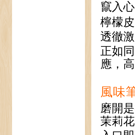
竄入心
檸檬皮
透徹激
正如同
應，高
風味
磨開是
茉莉花